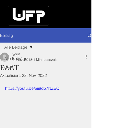
Beitrag
Alle Beiträge
WFP
Alle Beiträge
6. Nov. 2018
1 Min. Lesezeit
EAAT
GER
Aktualisiert:
22. Nov. 2022
https://youtu.be/aii9d57NZBQ