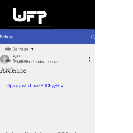
Beitrag
Alle Beiträge
WFP
Alle Beiträge
3. März 2017
1 Min. Lesezeit
Ardenne
GER
https://youtu.be/x3AdCPyyHTw