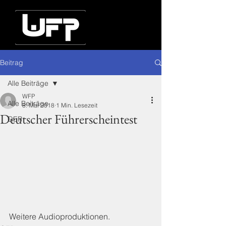
Beitrag
Alle Beiträge
WFP
Alle Beiträge
8. Mai 2018
1 Min. Lesezeit
Deutscher Führerscheintest
GER
Weitere Audioproduktionen.