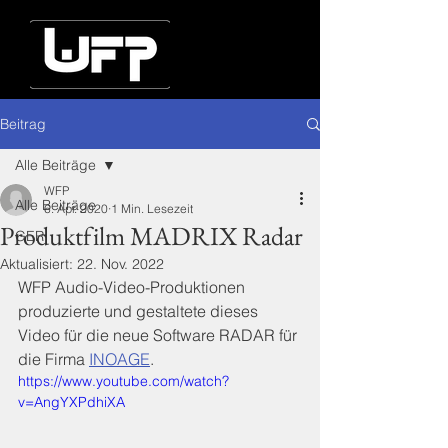
Beitrag
Alle Beiträge
WFP
Alle Beiträge
6. Apr. 2020
1 Min. Lesezeit
Produktfilm MADRIX Radar
GER
Aktualisiert:
22. Nov. 2022
WFP Audio-Video-Produktionen 
produzierte und gestaltete dieses 
Video für die neue Software RADAR für 
die Firma 
INOAGE
.
https://www.youtube.com/watch?
v=AngYXPdhiXA